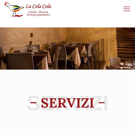
− SERVIZI −